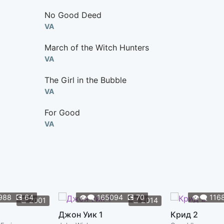
No Good Deed
VA
March of the Witch Hunters
VA
The Girl in the Bubble
VA
For Good
VA
988
💽
64
👁️‍🗨️
165094
💽
70
👁️‍🗨️
116
📆
2001
📆
2014
Джон Уик 1
Крид 2