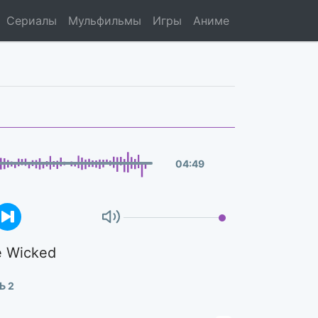
Сериалы
Мульфильмы
Игры
Аниме
04
:
49
e Wicked
Ь 2