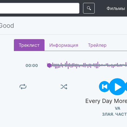
🔍
Фильмы
 Good
Треклист
Информация
Трейлер
00
:
00
Every Day Mor
VA
ЗЛАЯ. ЧАСТ