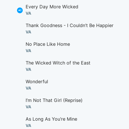
Every Day More Wicked
VA
Thank Goodness - I Couldn’t Be Happier
VA
No Place Like Home
VA
The Wicked Witch of the East
VA
Wonderful
VA
I’m Not That Girl (Reprise)
VA
As Long As You’re Mine
VA