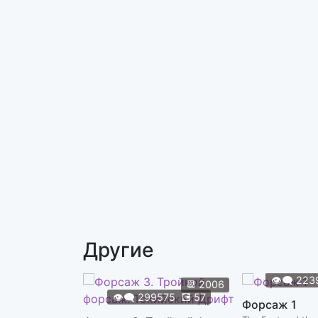
Другие
👁️‍🗨️
223
📆
2006
👁️‍🗨️
299575
💽
57
Форсаж 1