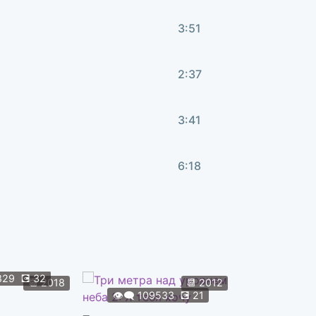
3:51
2:37
3:41
6:18
829
💽
32
👁️‍🗨️
108
📆
2018
📆
2012
👁️‍🗨️
109533
💽
21
Форсаж 9