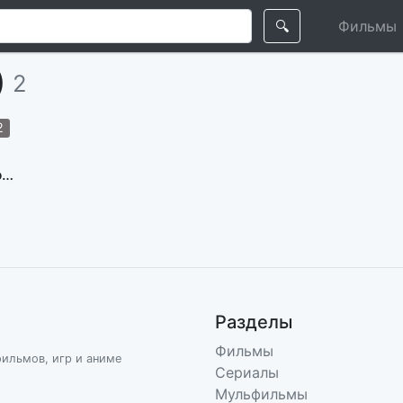
🔍
Фильмы
)
2
2
Торжественный финал
Разделы
Фильмы
фильмов, игр и аниме
Сериалы
Мульфильмы