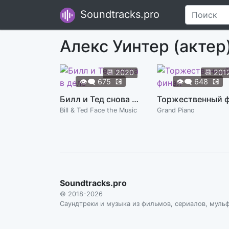
Soundtracks.pro
Алекс Уинтер (актер
📆
2020
📆
201
👁️‍🗨️
675
💽
👁️‍🗨️
648
💽
Билл и Тед снова в деле
Bill & Ted Face the Music
Grand Piano
Soundtracks.pro
© 2018-2026
Саундтреки и музыка из фильмов, сериалов, муль