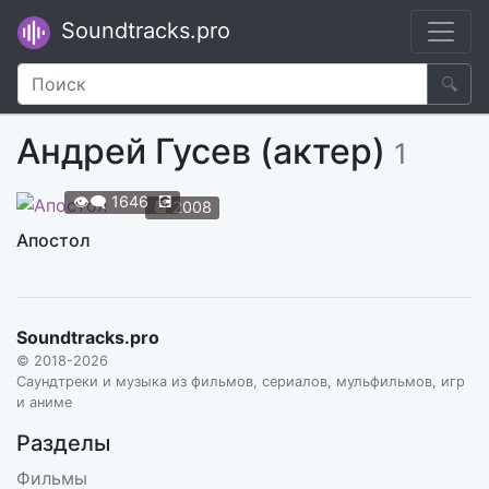
Soundtracks.pro
🔍
Андрей Гусев (актер)
1
👁️‍🗨️
1646
💽
📆
2008
Апостол
Soundtracks.pro
© 2018-2026
Саундтреки и музыка из фильмов, сериалов, мульфильмов, игр
и аниме
Разделы
Фильмы