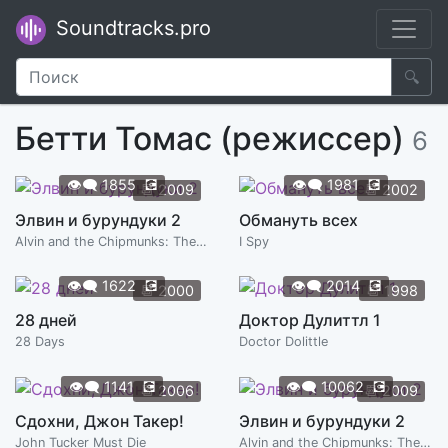
Soundtracks.pro
🔍
Бетти Томас (режиссер)
6
👁️‍🗨️
1855
💽
👁️‍🗨️
1981
💽
📆
2009
📆
2002
Элвин и бурундуки 2
Обмануть всех
Alvin and the Chipmunks: The Squeakquel
I Spy
👁️‍🗨️
1622
💽
👁️‍🗨️
2014
💽
📆
2000
📆
1998
28 дней
Доктор Дулиттл 1
28 Days
Doctor Dolittle
👁️‍🗨️
1141
💽
👁️‍🗨️
10062
💽
📆
2006
📆
2009
Сдохни, Джон Такер!
Элвин и бурундуки 2
John Tucker Must Die
Alvin and the Chipmunks: The Squeakquel