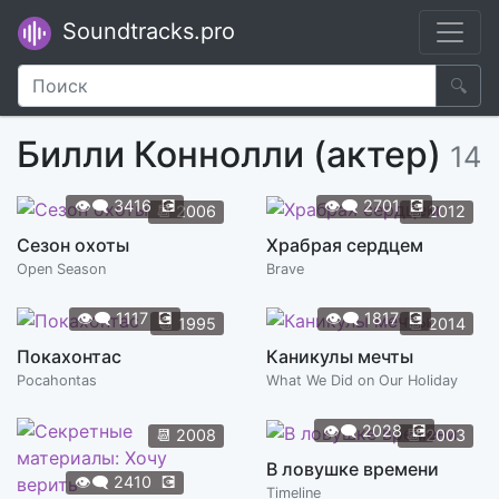
Soundtracks.pro
🔍
Билли Коннолли (актер)
14
👁️‍🗨️
3416
💽
👁️‍🗨️
2701
💽
📆
2006
📆
2012
Сезон охоты
Храбрая сердцем
Open Season
Brave
👁️‍🗨️
1117
💽
👁️‍🗨️
1817
💽
📆
1995
📆
2014
Покахонтас
Каникулы мечты
Pocahontas
What We Did on Our Holiday
👁️‍🗨️
2028
💽
📆
2008
📆
2003
В ловушке времени
👁️‍🗨️
2410
💽
Timeline