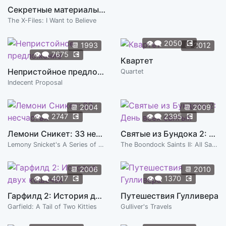
Секретные материалы: Хочу верить
The X-Files: I Want to Believe
👁️‍🗨️
2050
💽
📆
1993
📆
2012
👁️‍🗨️
7675
💽
Квартет
Непристойное предложение
Quartet
Indecent Proposal
📆
2004
📆
2009
👁️‍🗨️
2747
💽
👁️‍🗨️
2395
💽
Лемони Сникет: 33 несчастья
Святые из Бундока 2: День всех святых
Lemony Snicket's A Series of Unfortunate Events
The Boondock Saints II: All Saints Day
📆
2006
📆
2010
👁️‍🗨️
4017
💽
👁️‍🗨️
1370
💽
Гарфилд 2: История двух кошечек
Путешествия Гулливера
Garfield: A Tail of Two Kitties
Gulliver's Travels