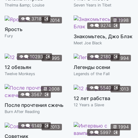
Thelma &amp; Louise
Seven Years in Tibet
👁️‍🗨️
3718
💽
📆
2014
📆
1998
👁️‍🗨️
9274
💽
Ярость
Знакомьтесь, Джо Блэк
Fury
Meet Joe Black
👁️‍🗨️
10293
💽
👁️‍🗨️
2180
💽
📆
1995
📆
1994
12 обезьян
Легенды осени
Twelve Monkeys
Legends of the Fall
👁️‍🗨️
5540
💽
📆
2008
📆
2013
👁️‍🗨️
3567
💽
12 лет рабства
После прочтения сжечь
12 Years a Slave
Burn After Reading
👁️‍🗨️
6149
💽
📆
2013
📆
1994
👁️‍🗨️
5997
💽
Советник