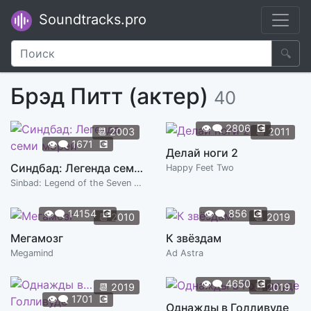
Soundtracks.pro
🔍
Брэд Питт (актер)
40
👁️‍🗨️
2806
💽
📆
2003
📆
2011
👁️‍🗨️
1671
💽
Делай ноги 2
Синдбад: Легенда семи морей
Happy Feet Two
Sinbad: Legend of the Seven Seas
👁️‍🗨️
14154
💽
👁️‍🗨️
856
💽
📆
2010
📆
2019
Мегамозг
К звёздам
Megamind
Ad Astra
👁️‍🗨️
4650
💽
📆
2019
📆
2019
👁️‍🗨️
1701
💽
Однажды в Голливуде