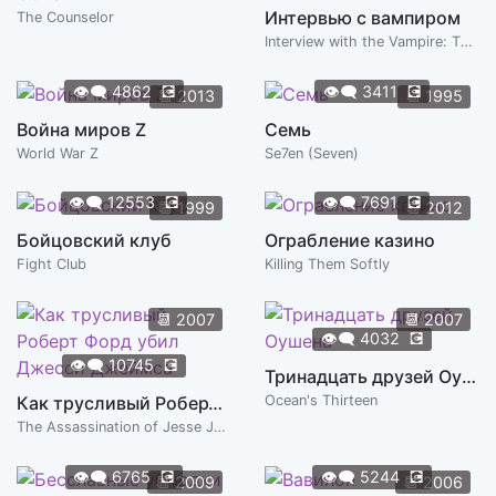
Интервью с вампиром
The Counselor
Interview with the Vampire: The Vampire Chronicles
👁️‍🗨️
4862
💽
👁️‍🗨️
3411
💽
📆
2013
📆
1995
Война миров Z
Семь
World War Z
Se7en (Seven)
👁️‍🗨️
12553
💽
👁️‍🗨️
7691
💽
📆
1999
📆
2012
Бойцовский клуб
Ограбление казино
Fight Club
Killing Them Softly
📆
2007
📆
2007
👁️‍🗨️
4032
💽
👁️‍🗨️
10745
💽
Тринадцать друзей Оушена
Как трусливый Роберт Форд убил Джесси Джеймса
Ocean's Thirteen
The Assassination of Jesse James by the Coward Robert Ford
👁️‍🗨️
6765
💽
👁️‍🗨️
5244
💽
📆
2009
📆
2006