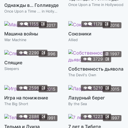
Однажды в… Голливуде
Once Upon a Time in Hollywood
Once Upon a Time ... in Hollywood
👁️‍🗨️
1155
💽
👁️‍🗨️
1179
💽
📆
2017
📆
2016
Машина войны
Союзники
War Machine
Allied
👁️‍🗨️
2290
💽
📆
1996
📆
1997
👁️‍🗨️
3729
💽
Спящие
Собственность дьявола
Sleepers
The Devil's Own
👁️‍🗨️
2598
💽
👁️‍🗨️
5210
💽
📆
2015
📆
2015
Игра на понижение
Лазурный берег
The Big Short
By the Sea
👁️‍🗨️
2886
💽
👁️‍🗨️
1223
💽
📆
1991
📆
1997
Тельма и Луиза
7 лет в Тибете