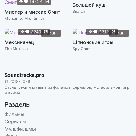
👁️‍🗨️
16424
💽
Большой куш
Мистер и миссис Смит
Snatch
Mr. &amp; Mrs. Smith
👁️‍🗨️
3749
💽
👁️‍🗨️
2712
💽
📆
2001
📆
2001
Мексиканец
Шпионские игры
The Mexican
Spy Game
Soundtracks.pro
© 2018-2026
Саундтреки и музыка из фильмов, сериалов, мульфильмов, игр
и аниме
Разделы
Фильмы
Сериалы
Мульфильмы