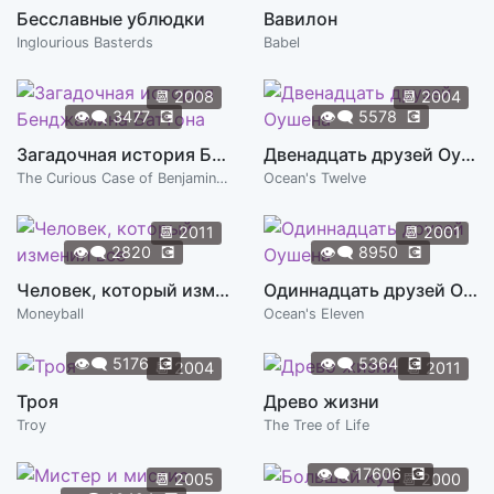
Бесславные ублюдки
Вавилон
Inglourious Basterds
Babel
📆
2008
📆
2004
👁️‍🗨️
3477
💽
👁️‍🗨️
5578
💽
Загадочная история Бенджамина Баттона
Двенадцать друзей Оушена
The Curious Case of Benjamin Button
Ocean's Twelve
📆
2011
📆
2001
👁️‍🗨️
2820
💽
👁️‍🗨️
8950
💽
Человек, который изменил все
Одиннадцать друзей Оушена
Moneyball
Ocean's Eleven
👁️‍🗨️
5176
💽
👁️‍🗨️
5364
💽
📆
2004
📆
2011
Троя
Древо жизни
Troy
The Tree of Life
👁️‍🗨️
17606
💽
📆
2005
📆
2000