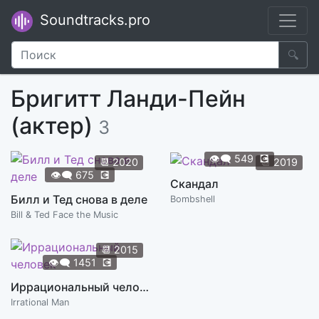
Soundtracks.pro
🔍
Бригитт Ланди-Пейн
(актер)
3
👁️‍🗨️
549
💽
📆
2020
📆
2019
👁️‍🗨️
675
💽
Скандал
Билл и Тед снова в деле
Bombshell
Bill & Ted Face the Music
📆
2015
👁️‍🗨️
1451
💽
Иррациональный человек
Irrational Man