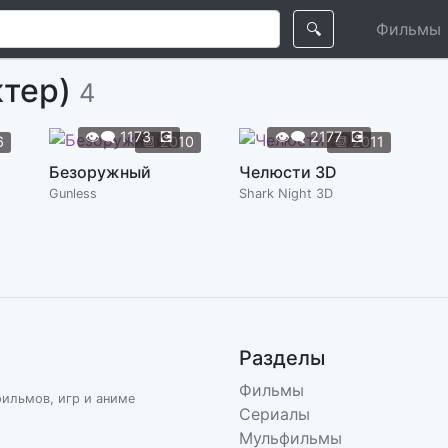
🔍
Фильмы
ктер)
4
👁️‍🗨️
1173
💽
👁️‍🗨️
2177
💽
6
📆
2010
📆
2011
Безоружный
Челюсти 3D
Gunless
Shark Night 3D
Разделы
Фильмы
фильмов, игр и аниме
Сериалы
Мульфильмы