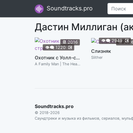
Soundtracks.pro
Дастин Миллиган (а
👁️‍🗨️
2949
💽
📆
2016
📆
200
👁️‍🗨️
1220
💽
Слизняк
Охотник с Уолл-стрит
Slither
A Family Man | The Headhunter's Calling
Soundtracks.pro
© 2018-2026
Саундтреки и музыка из фильмов, сериалов, муль