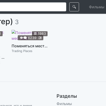
🔍
Фильмы
тер)
3
1
📆
1983
👁️‍🗨️
6239
💽
Поменяться местами
Trading Places
Индиана Джонс 1: В поисках утраченного ковчега
k
Разделы
Фильмы
фильмов, игр и аниме