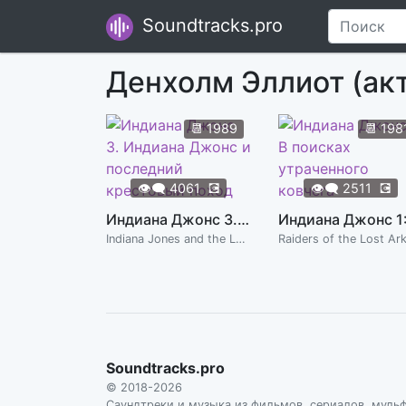
Soundtracks.pro
Денхолм Эллиот (ак
📆
1989
📆
198
👁️‍🗨️
4061
💽
👁️‍🗨️
2511
💽
Индиана Джонс 3. Индиана Джонс и последний крестовый поход
Indiana Jones and the Last Crusade
Raiders of the Lost Ar
Soundtracks.pro
© 2018-2026
Саундтреки и музыка из фильмов, сериалов, муль