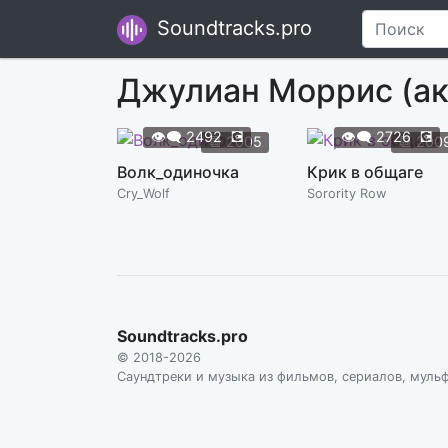
Soundtracks.pro
Джулиан Моррис (а
👁️‍🗨️
2492
💽
👁️‍🗨️
2726
💽
📆
2005
📆
200
Волк_одиночка
Крик в общаге
Cry_Wolf
Sorority Row
Soundtracks.pro
© 2018-2026
Саундтреки и музыка из фильмов, сериалов, муль