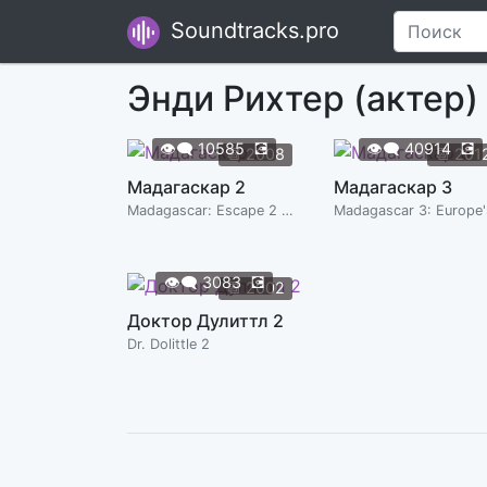
Soundtracks.pro
Энди Рихтер (актер)
👁️‍🗨️
10585
💽
👁️‍🗨️
40914
💽
📆
2008
📆
201
Мадагаскар 2
Мадагаскар 3
Madagascar: Escape 2 Africa
👁️‍🗨️
3083
💽
📆
2002
Доктор Дулиттл 2
Dr. Dolittle 2