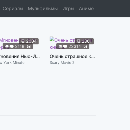
Сериалы
Мульфильмы
Игры
Аниме
📆
2004
📆
2001
👁️‍🗨️
2118
💽
👁️‍🗨️
22314
💽
Мгновения Нью-Йорка
Очень страшное кино 2
w York Minute
Scary Movie 2