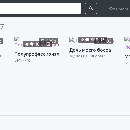
🔍
Фильмы
7
👁️‍🗨️
858
💽
2
📆
2008
📆
2003
👁️‍🗨️
1611
💽
Дочь моего босса
Полупрофессионал
Madagascar 3: Europe's Most Wanted
My Boss's Daughter
Semi-Pro
Ne