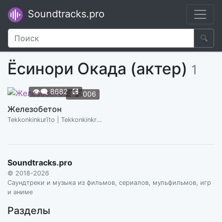
Soundtracks.pro
🔍
Ёсинори Окада (актер)
1
👁️‍🗨️
8682
💽
📆
2006
Железобетон
Tekkonkinkurīto | Tekkonkinkreet
Soundtracks.pro
© 2018-2026
Саундтреки и музыка из фильмов, сериалов, мульфильмов, игр
и аниме
Разделы