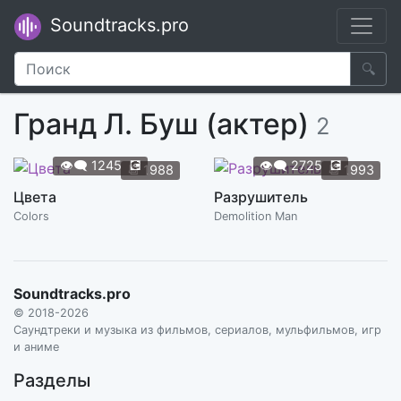
Soundtracks.pro
🔍
Гранд Л. Буш (актер)
2
👁️‍🗨️
1245
💽
👁️‍🗨️
2725
💽
📆
1988
📆
1993
Цвета
Разрушитель
Colors
Demolition Man
Soundtracks.pro
© 2018-2026
Саундтреки и музыка из фильмов, сериалов, мульфильмов, игр
и аниме
Разделы