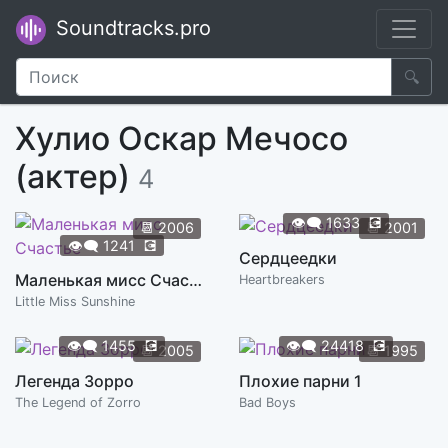
Soundtracks.pro
🔍
Хулио Оскар Мечосо
(актер)
4
👁️‍🗨️
1633
💽
📆
2006
📆
2001
👁️‍🗨️
1241
💽
Сердцеедки
Маленькая мисс Счастье
Heartbreakers
Little Miss Sunshine
👁️‍🗨️
1455
💽
👁️‍🗨️
24418
💽
📆
2005
📆
1995
Легенда Зорро
Плохие парни 1
The Legend of Zorro
Bad Boys