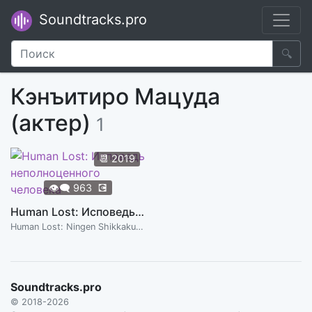
Soundtracks.pro
🔍
Кэнъитиро Мацуда
(актер)
1
📆
2019
👁️‍🗨️
963
💽
Human Lost: Исповедь неполноценного человека
Human Lost: Ningen Shikkaku, 2019
Soundtracks.pro
© 2018-2026