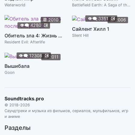
Waterworld
Battlefield Earth: A Saga of the Year 3000
👁️‍🗨️
3351
💽
📆
2010
📆
2006
👁️‍🗨️
4280
💽
Сайлент Хилл 1
Обитель зла 4: Жизнь после смерти 3D
Silent Hill
Resident Evil: Afterlife
👁️‍🗨️
12308
💽
📆
2011
Вышибала
Goon
Soundtracks.pro
© 2018-2026
Саундтреки и музыка из фильмов, сериалов, мульфильмов, игр
и аниме
Разделы