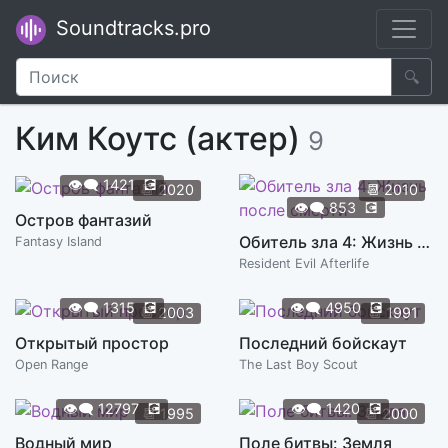
Soundtracks.pro
🔍
Ким Коутс (актер)
9
👁️‍🗨️
1421
💽
📆
2020
📆
2010
👁️‍🗨️
853
💽
Остров фантазий
Обитель зла 4: Жизнь после смерти
Fantasy Island
Resident Evil Afterlife
👁️‍🗨️
1315
💽
👁️‍🗨️
4950
💽
📆
2003
📆
1991
Открытый простор
Последний бойскаут
Open Range
The Last Boy Scout
👁️‍🗨️
12797
💽
👁️‍🗨️
1420
💽
📆
1995
📆
2000
Водный мир
Поле битвы: Земля