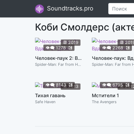
Soundtracks.pro
Коби Смолдерс (акт
📆
2019
📆
201
👁️‍🗨️
1278
💽
👁️‍🗨️
2268
💽
Человек-паук 2: Вдали от дома
Чело
Spider-Man: Far from Home
👁️‍🗨️
8143
💽
👁️‍🗨️
6795
💽
📆
2013
📆
201
Тихая гавань
Мстители 1
Safe Haven
The Avengers