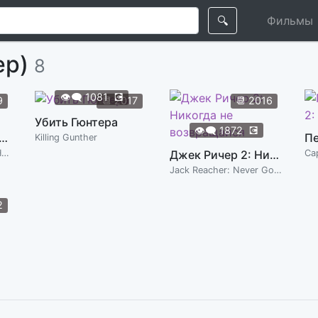
🔍
Фильмы
ер)
8
👁️‍🗨️
1081
💽
9
📆
2017
📆
2016
Убить Гюнтера
👁️‍🗨️
1872
💽
век-паук: Вдали от дома
Killing Gunther
Spider-Man: Far from Home
Джек Ричер 2: Никогда не возвращайся
Jack Reacher: Never Go Back
2