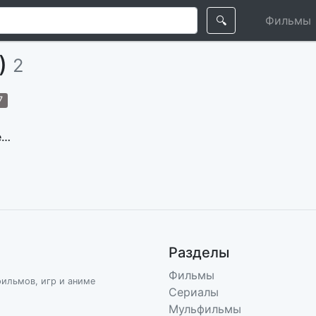
🔍
Фильмы
р)
2
7
Могучие рейнджеры
Разделы
Фильмы
фильмов, игр и аниме
Сериалы
Мульфильмы