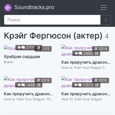
Soundtracks.pro
🔍
Крэйг Фергюсон (актер)
4
👁️‍🗨️
2701
💽
📆
2012
📆
2014
👁️‍🗨️
2860
💽
Храбрая сердцем
Как приручить дракона 2
Brave
How to Train Your Dragon 2
📆
2019
📆
2010
👁️‍🗨️
1448
💽
👁️‍🗨️
11813
💽
Как приручить дракона 3
Как приручить дракона 1
How to Train Your Dragon: The Hidden World
How To Train Your Dragon