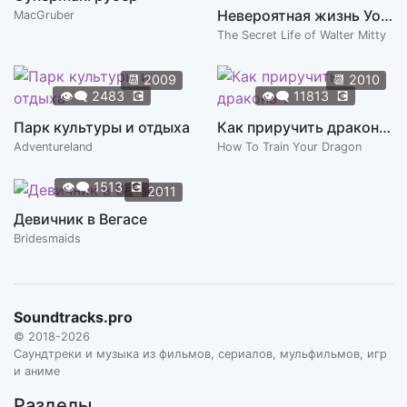
Невероятная жизнь Уолтера Митти
MacGruber
The Secret Life of Walter Mitty
📆
2009
📆
2010
👁️‍🗨️
2483
💽
👁️‍🗨️
11813
💽
Парк культуры и отдыха
Как приручить дракона 1
Adventureland
How To Train Your Dragon
👁️‍🗨️
1513
💽
📆
2011
Девичник в Вегасе
Bridesmaids
Soundtracks.pro
© 2018-2026
Саундтреки и музыка из фильмов, сериалов, мульфильмов, игр
и аниме
Разделы