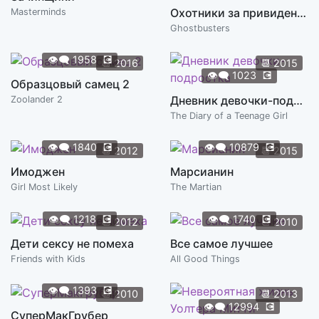
Охотники за привидениями
Masterminds
Ghostbusters
👁️‍🗨️
1958
💽
📆
2016
📆
2015
👁️‍🗨️
1023
💽
Образцовый самец 2
Дневник девочки-подростка
Zoolander 2
The Diary of a Teenage Girl
👁️‍🗨️
1840
💽
👁️‍🗨️
10879
💽
📆
2012
📆
2015
Имоджен
Марсианин
Girl Most Likely
The Martian
👁️‍🗨️
1218
💽
👁️‍🗨️
1740
💽
📆
2012
📆
2010
Дети сексу не помеха
Все самое лучшее
Friends with Kids
All Good Things
👁️‍🗨️
1393
💽
📆
2010
📆
2013
👁️‍🗨️
12994
💽
СуперМакГрубер