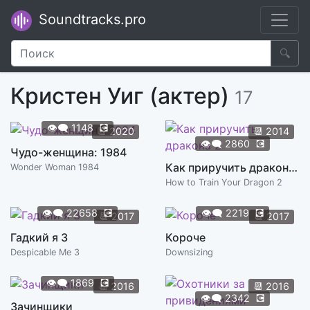
Soundtracks.pro
🔍
Кристен Уиг (актер)
17
👁️‍🗨️
1148
💽
📆
2020
📆
2014
👁️‍🗨️
2860
💽
Чудо-женщина: 1984
Как приручить дракона 2
Wonder Woman 1984
How to Train Your Dragon 2
👁️‍🗨️
22658
💽
👁️‍🗨️
2219
💽
📆
2017
📆
2017
Гадкий я 3
Короче
Despicable Me 3
Downsizing
👁️‍🗨️
1869
💽
📆
2016
📆
2016
👁️‍🗨️
2342
💽
Зачинщики