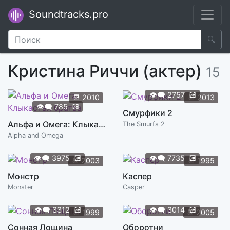
Soundtracks.pro
🔍
Кристина Риччи (актер)
15
👁️‍🗨️
2757
💽
📆
2010
📆
2013
👁️‍🗨️
785
💽
Смурфики 2
Альфа и Омега: Клыкастая братва
The Smurfs 2
Alpha and Omega
👁️‍🗨️
3975
💽
👁️‍🗨️
7735
💽
📆
2003
📆
1995
Монстр
Каспер
Monster
Casper
👁️‍🗨️
3312
💽
👁️‍🗨️
3014
💽
📆
1999
📆
2005
Сонная Лощина
Оборотни