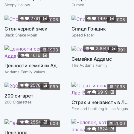
Sleepy Hollow
Cursed
👁️‍🗨️
2791
💽
👁️‍🗨️
1497
💽
📆
2006
📆
2008
Стон черной змеи
Спиди Гонщик
Black Snake Moan
Speed Racer
👁️‍🗨️
20044
💽
📆
1993
📆
1991
👁️‍🗨️
1616
💽
Семейка Аддамс
Ценности семейки Аддамс
The Addams Family
Addams Family Values
👁️‍🗨️
2576
💽
📆
1999
📆
1998
👁️‍🗨️
6919
💽
200 сигарет
Страх и ненависть в Лас-Вегасе
200 Cigarettes
Fear and Loathing in Las Vegas
👁️‍🗨️
2554
💽
📆
2006
📆
2000
👁️‍🗨️
1824
💽
Пенелопа