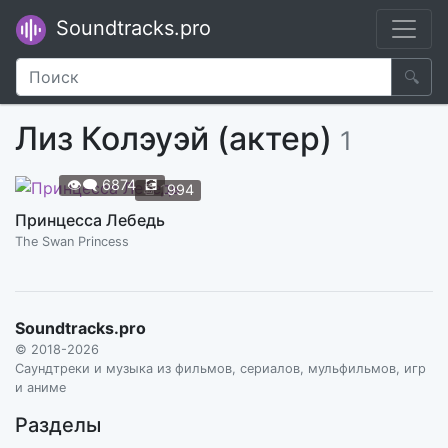
Soundtracks.pro
🔍
Лиз Колэуэй (актер)
1
👁️‍🗨️
6874
💽
📆
1994
Принцесса Лебедь
The Swan Princess
Soundtracks.pro
© 2018-2026
Саундтреки и музыка из фильмов, сериалов, мульфильмов, игр
и аниме
Разделы