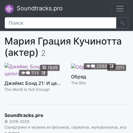
Soundtracks.pro
🔍
Мария Грация Кучинотта
(актер)
2
👁️‍🗨️
2569
💽
📆
1999
📆
2011
👁️‍🗨️
514
💽
Обряд
Джеймс Бонд 21: И целого мира мало
The Rite
The World Is Not Enough
Soundtracks.pro
© 2018-2026
Саундтреки и музыка из фильмов, сериалов, мульфильмов, игр
и аниме