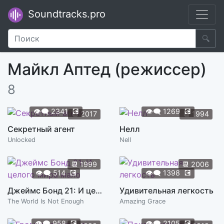
Soundtracks.pro
🔍
Майкл Аптед (режиссер)
8
👁️‍🗨️
2341
💽
👁️‍🗨️
1269
💽
📆
2017
📆
1994
Секретный агент
Нелл
Unlocked
Nell
📆
1999
📆
2006
👁️‍🗨️
514
💽
👁️‍🗨️
1398
💽
Джеймс Бонд 21: И целого мира мало
Удивительная легкость
The World Is Not Enough
Amazing Grace
👁️‍🗨️
958
💽
👁️‍🗨️
2105
💽