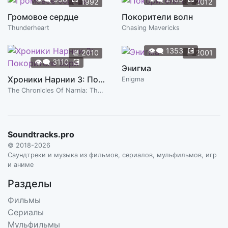
📆
1992
📆
2012
Громовое сердце
Покорители волн
Thunderheart
Chasing Mavericks
👁️‍🗨️
1353
💽
📆
2010
📆
2001
👁️‍🗨️
3110
💽
Энигма
Хроники Нарнии 3: Покоритель Зари
Enigma
The Chronicles Of Narnia: The Voyage Of The Dawn Treader
Soundtracks.pro
© 2018-2026
Саундтреки и музыка из фильмов, сериалов, мульфильмов, игр
и аниме
Разделы
Фильмы
Сериалы
Мульфильмы