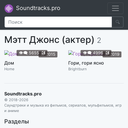
Soundtracks.pro
🔍
Мэтт Джонс (актер)
2
👁️‍🗨️
5655
💽
👁️‍🗨️
4996
💽
📆
2015
📆
2019
Дом
Гори, гори ясно
Home
Brightburn
Soundtracks.pro
© 2018-2026
Саундтреки и музыка из фильмов, сериалов, мульфильмов, игр
и аниме
Разделы