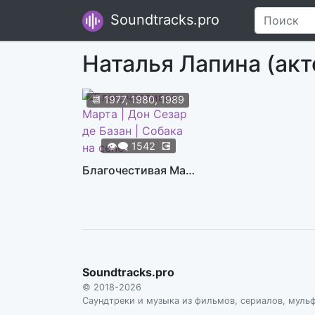
Soundtracks.pro
Наталья Лапина (ак
📆
1977, 1980, 1989
👁️‍🗨️
1542
💽
Благочестивая Марта | Дон Сезар де Базан | Собака на сене
Soundtracks.pro
© 2018-2026
Саундтреки и музыка из фильмов, сериалов, муль