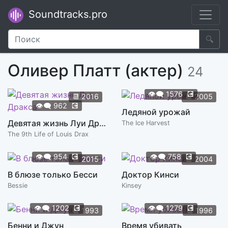
Soundtracks.pro
🔍
Оливер Платт (актер)
24
👁️‍🗨️
1576
💽
📆
2016
📆
2005
👁️‍🗨️
962
💽
Ледяной урожай
Девятая жизнь Луи Дракса
The Ice Harvest
The 9th Life of Louis Drax
👁️‍🗨️
954
💽
👁️‍🗨️
758
💽
📆
2015
📆
2004
В блюзе только Бесси
Доктор Кинси
Bessie
Kinsey
👁️‍🗨️
1202
💽
👁️‍🗨️
1279
💽
📆
1993
📆
1996
Бенни и Джун
Время убивать