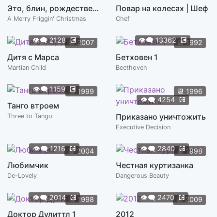
Это, блин, рождественское чудо
Повар на колесах | Шеф
A Merry Friggin' Christmas
Chef
👁️‍🗨️
2128
💽
👁️‍🗨️
13362
💽
📆
2007
📆
1992
Дитя с Марса
Бетховен 1
Martian Child
Beethoven
👁️‍🗨️
1159
💽
📆
1999
📆
1996
👁️‍🗨️
4254
💽
Танго втроем
Приказано уничтожить
Three to Tango
Executive Decision
👁️‍🗨️
1216
💽
👁️‍🗨️
2840
💽
📆
2004
📆
1998
Любимчик
Честная куртизанка
De-Lovely
Dangerous Beauty
👁️‍🗨️
2014
💽
👁️‍🗨️
2470
💽
📆
1998
📆
2009
Доктор Дулиттл 1
2012