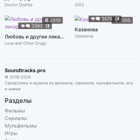
Doctor Dolittle
2012
👁️‍🗨️
3575
💽
📆
2010
📆
2005
👁️‍🗨️
2982
💽
Казанова
Любовь и другие лекарства
Casanova
Love and Other Drugs
Soundtracks.pro
© 2018-2026
Саундтреки и музыка из фильмов, сериалов, мульфильмов, игр
и аниме
Разделы
Фильмы
Сериалы
Мульфильмы
Игры