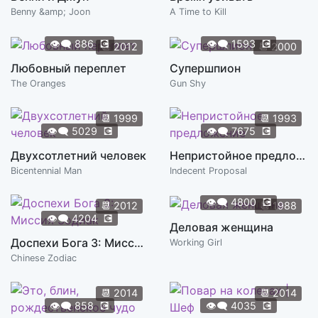
Benny &amp; Joon
A Time to Kill
👁️‍🗨️
886
💽
👁️‍🗨️
1593
💽
📆
2012
📆
2000
Любовный переплет
Супершпион
The Oranges
Gun Shy
📆
1999
📆
1993
👁️‍🗨️
5029
💽
👁️‍🗨️
7675
💽
Двухсотлетний человек
Непристойное предложение
Bicentennial Man
Indecent Proposal
👁️‍🗨️
4800
💽
📆
2012
📆
1988
👁️‍🗨️
4204
💽
Деловая женщина
Доспехи Бога 3: Миссия Зодиак
Working Girl
Chinese Zodiac
📆
2014
📆
2014
👁️‍🗨️
858
💽
👁️‍🗨️
4035
💽