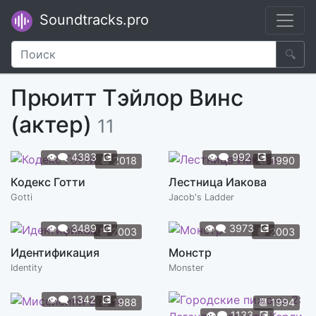
Soundtracks.pro
🔍
Прюитт Тэйлор Винс
(актер)
11
👁️‍🗨️
4383
💽
👁️‍🗨️
992
💽
📆
2018
📆
1990
Кодекс Готти
Лестница Иакова
Gotti
Jacob's Ladder
👁️‍🗨️
3489
💽
👁️‍🗨️
3973
💽
📆
2003
📆
2003
Идентификация
Монстр
Identity
Monster
👁️‍🗨️
1342
💽
📆
1988
📆
1994
👁️‍🗨️
1133
💽