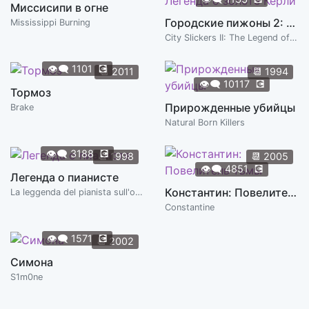
Миссисипи в огне
Городские пижоны 2: Легенда о золоте Керли
Mississippi Burning
City Slickers II: The Legend of Curly's Gold
👁️‍🗨️
1101
💽
📆
2011
📆
1994
👁️‍🗨️
10117
💽
Тормоз
Прирожденные убийцы
Brake
Natural Born Killers
👁️‍🗨️
3188
💽
📆
1998
📆
2005
👁️‍🗨️
4851
💽
Легенда о пианисте
Константин: Повелитель тьмы
La leggenda del pianista sull'oceano | The Legend of 1900
Constantine
👁️‍🗨️
1571
💽
📆
2002
Симона
S1m0ne