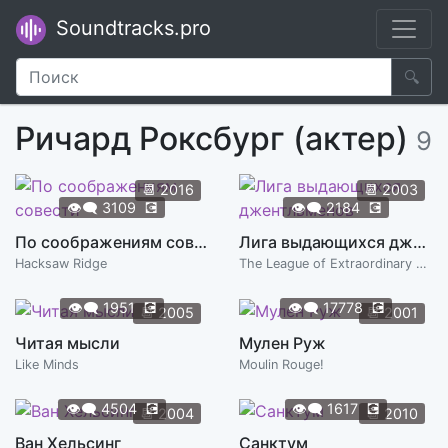
Soundtracks.pro
🔍
Ричард Роксбург (актер)
9
📆
2016
📆
2003
👁️‍🗨️
3109
💽
👁️‍🗨️
2184
💽
По соображениям совести
Лига выдающихся джентльменов
Hacksaw Ridge
The League of Extraordinary Gentlemen
👁️‍🗨️
1951
💽
👁️‍🗨️
17778
💽
📆
2005
📆
2001
Читая мысли
Мулен Руж
Like Minds
Moulin Rouge!
👁️‍🗨️
4504
💽
👁️‍🗨️
1617
💽
📆
2004
📆
2010
Ван Хельсинг
Санктум