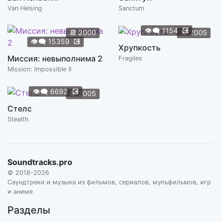
Van Helsing
Sanctum
👁️‍🗨️
1154
💽
📆
2000
📆
2005
👁️‍🗨️
15359
💽
Хрупкость
Миссия: невыполнима 2
Fragiles
Mission: Impossible II
👁️‍🗨️
6692
💽
📆
2005
Стелс
Stealth
Soundtracks.pro
© 2018-2026
Саундтреки и музыка из фильмов, сериалов, мульфильмов, игр
и аниме
Разделы