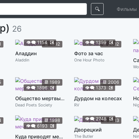
🔍
Фильмы
ер)
26
👁️‍🗨️
1154
💽
👁️‍🗨️
1399
💽
1
📆
1992
📆
2002
Аладдин
Фото за час
Са
Aladdin
One Hour Photo
Wo
5
📆
1989
📆
2006
👁️‍🗨️
1896
💽
👁️‍🗨️
1373
💽
Общество мертвых поэтов
Дурдом на колесах
Dead Poets Society
RV
👁️‍🗨️
2748
💽
4
📆
1998
📆
2013
👁️‍🗨️
6193
💽
Дворецкий
Де
Куда приводят мечты
The Butler
Ni