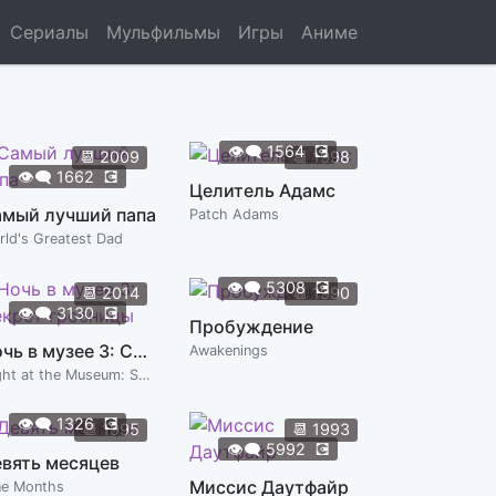
Сериалы
Мульфильмы
Игры
Аниме
👁️‍🗨️
1564
💽
📆
2009
📆
1998
👁️‍🗨️
1662
💽
Целитель Адамс
мый лучший папа
Patch Adams
rld's Greatest Dad
👁️‍🗨️
5308
💽
📆
2014
📆
1990
👁️‍🗨️
3130
💽
Пробуждение
Ночь в музее 3: Секрет гробницы
Awakenings
Night at the Museum: Secret of the Tomb
👁️‍🗨️
1326
💽
📆
1995
📆
1993
👁️‍🗨️
5992
💽
вять месяцев
Миссис Даутфайр
ne Months