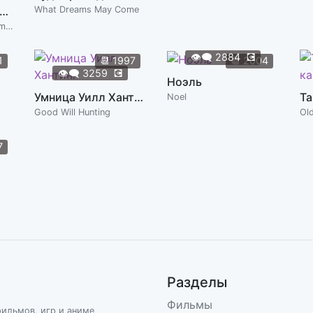
о, блин, рождественское чудо
What Dreams May Come
A Merry Friggin' Christmas
👁️‍🗨️
2884
💽
1
📆
1997
📆
2004
👁️‍🗨️
3259
💽
Ноэль
Умница Уилл Хантинг
Та
Noel
Good Will Hunting
Ol
7
Разделы
Фильмы
фильмов, игр и аниме