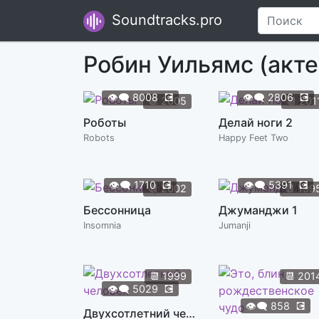
Soundtracks.pro
Робин Уильямс (акт
👁️‍🗨️
8008
💽
👁️‍🗨️
2806
💽
📆
2005
📆
201
Роботы
Делай ноги 2
Robots
Happy Feet Two
👁️‍🗨️
1710
💽
👁️‍🗨️
5391
💽
📆
2002
📆
199
Бессонница
Джуманджи 1
Insomnia
Jumanji
📆
1999
📆
201
👁️‍🗨️
5029
💽
👁️‍🗨️
858
💽
Двухсотлетний человек