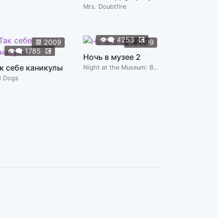
Mrs. Doubtfire
👁️‍🗨️
4253
💽
📆
2009
📆
2009
👁️‍🗨️
1785
💽
Ночь в музее 2
к себе каникулы
Night at the Museum: Battle of the Smithsonian
d Dogs