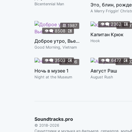
Bicentennial Man
Эт
👁️‍🗨️
2362
💽
📆
1987
📆
199
👁️‍🗨️
8508
💽
Капитан Крюк
Доброе утро, Вьетнам
Hook
Good Morning, Vietnam
👁️‍🗨️
3503
💽
👁️‍🗨️
6477
💽
📆
2006
📆
200
Ночь в музее 1
Август Раш
Night at the Museum
August Rush
Soundtracks.pro
© 2018-2026
Саундтреки и музыка из фильмов, сериалов, муль