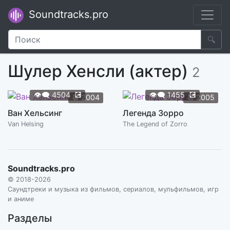
Soundtracks.pro
🔍
Шулер Хенсли (актер)
2
👁️‍🗨️
4504
💽
👁️‍🗨️
1455
💽
📆
2004
📆
2005
Ван Хельсинг
Легенда Зорро
Van Helsing
The Legend of Zorro
Soundtracks.pro
© 2018-2026
Саундтреки и музыка из фильмов, сериалов, мульфильмов, игр
и аниме
Разделы