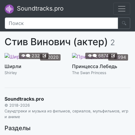
Soundtracks.pro
🔍
Стив Винович (актер)
2
👁️‍🗨️
232
💽
👁️‍🗨️
6874
💽
📆
2020
📆
1994
Ширли
Принцесса Лебедь
Shirley
The Swan Princess
Soundtracks.pro
© 2018-2026
Саундтреки и музыка из фильмов, сериалов, мульфильмов, игр
и аниме
Разделы