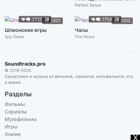
Perfect Sense
👁️‍🗨️
2712
💽
👁️‍🗨️
1758
💽
📆
2001
📆
2002
Шпионские игры
Часы
Spy Game
The Hours
Soundtracks.pro
© 2018-2026
Саундтреки и музыка из фильмов, сериалов, мульфильмов, игр
и аниме
Разделы
Фильмы
Сериалы
Мульфильмы
Игры
Аниме
X