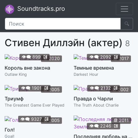
Soundtracks.pro
🔍
Стивен Диллэйн (актер)
8
👁️‍🗨️
899
💽
👁️‍🗨️
2092
💽
📆
2020
📆
2017
Король вне закона
Темные времена
Outlaw King
Darkest Hour
👁️‍🗨️
1901
💽
👁️‍🗨️
2132
💽
📆
2005
📆
2002
Триумф
Правда о Чарли
The Greatest Game Ever Played
The Truth About Charlie
👁️‍🗨️
9327
💽
📆
2005
📆
2011
👁️‍🗨️
2246
💽
Гол!
Последняя любовь на Земле
Goal!