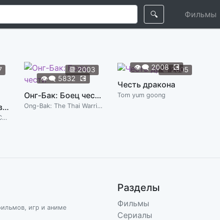
🔍
Фильмы
👁️‍🗨️
2008
💽
7
📆
2003
📆
2005
👁️‍🗨️
5832
💽
Честь дракона
Онг-Бак: Боец чести
Tom yum goong
Три икса 3: Мировое господство
Ong-Bak: The Thai Warrior
xXx: Return of Xander Cage
Разделы
Фильмы
фильмов, игр и аниме
Сериалы