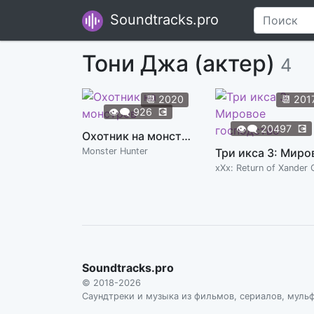
Soundtracks.pro
Тони Джа (актер)
4
📆
2020
📆
201
👁️‍🗨️
926
💽
👁️‍🗨️
20497
💽
Охотник на монстров
Monster Hunter
Soundtracks.pro
© 2018-2026
Саундтреки и музыка из фильмов, сериалов, муль