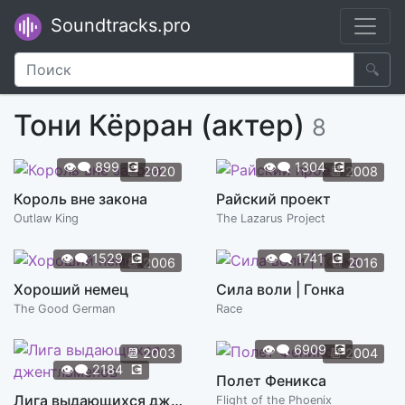
Soundtracks.pro
🔍
Тони Кёрран (актер)
8
👁️‍🗨️
899
💽
👁️‍🗨️
1304
💽
📆
2020
📆
2008
Король вне закона
Райский проект
Outlaw King
The Lazarus Project
👁️‍🗨️
1529
💽
👁️‍🗨️
1741
💽
📆
2006
📆
2016
Хороший немец
Сила воли | Гонка
The Good German
Race
👁️‍🗨️
6909
💽
📆
2003
📆
2004
👁️‍🗨️
2184
💽
Полет Феникса
Лига выдающихся джентльменов
Flight of the Phoenix