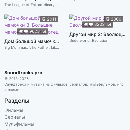
The League of Extraordinary Gentlemen
📆
2011
📆
2006
👁️‍🗨️
8202
💽
👁️‍🗨️
9623
💽
Другой мир 2: Эволюция
Дом большой мамочки 3. Большие мамочки: Сын как отец
Underworld: Evolution
Big Mommas: Like Father, Like Son
Soundtracks.pro
© 2018-2026
Саундтреки и музыка из фильмов, сериалов, мульфильмов, игр
и аниме
Разделы
Фильмы
Сериалы
Мульфильмы