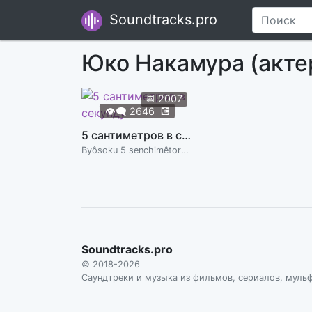
Soundtracks.pro
Юко Накамура (акте
📆
2007
👁️‍🗨️
2646
💽
5 сантиметров в секунду
Byôsoku 5 senchimêtoru | 5 Centimeters per Second
Soundtracks.pro
© 2018-2026
Саундтреки и музыка из фильмов, сериалов, муль