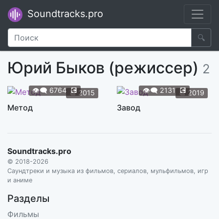
Soundtracks.pro
🔍
Юрий Быков (режиссер)
2
👁️‍🗨️
6764
💽
👁️‍🗨️
2131
💽
📆
2015
📆
2019
Метод
Завод
Soundtracks.pro
© 2018-2026
Саундтреки и музыка из фильмов, сериалов, мульфильмов, игр
и аниме
Разделы
Фильмы