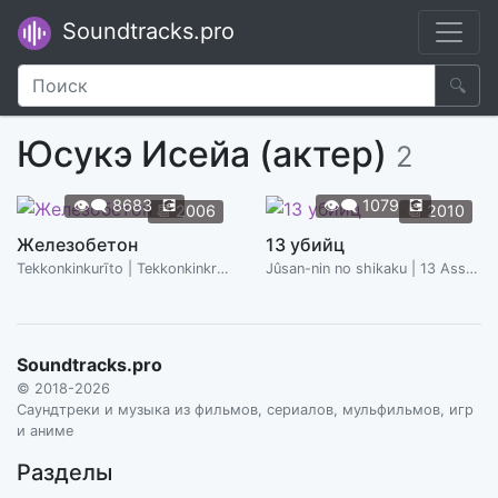
Soundtracks.pro
🔍
Юсукэ Исейа (актер)
2
👁️‍🗨️
8683
💽
👁️‍🗨️
1079
💽
📆
2006
📆
2010
Железобетон
13 убийц
Tekkonkinkurīto | Tekkonkinkreet
Jûsan-nin no shikaku | 13 Assassins
Soundtracks.pro
© 2018-2026
Саундтреки и музыка из фильмов, сериалов, мульфильмов, игр
и аниме
Разделы