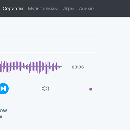
Сериалы
Мульфильмы
Игры
Аниме
03
:
06
HOW
А