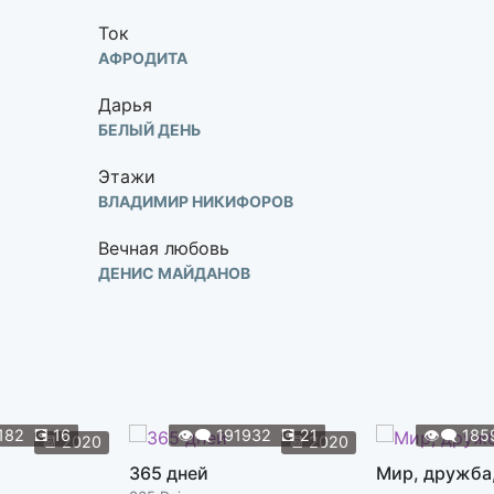
Ток
АФРОДИТА
Дарья
БЕЛЫЙ ДЕНЬ
Этажи
ВЛАДИМИР НИКИФОРОВ
Вечная любовь
ДЕНИС МАЙДАНОВ
Всё, что снится Анжелике
ДИНА МИГДАЛ
На просторах Родины моей
ДИНА МИГДАЛ
182
💽
16
👁️‍🗨️
191932
💽
21
👁️‍🗨️
185
📆
2020
📆
2020
Три дороги
365 дней
Мир, дружба
ДИНА МИГДАЛ