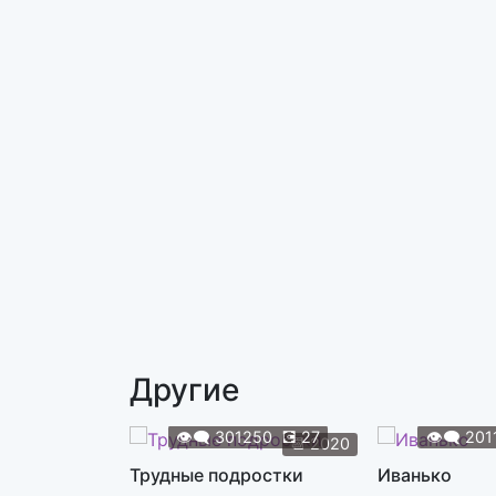
Другие
👁️‍🗨️
301250
💽
27
👁️‍🗨️
201
📆
2020
Трудные подростки
Иванько