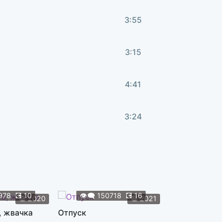
3:55
3:15
4:41
3:24
2:55
1:17
978
💽
10
👁️‍🗨️
150718
💽
16
👁️‍🗨️
119
📆
2020
📆
2021
, жвачка
Отпуск
Жуки
3:08