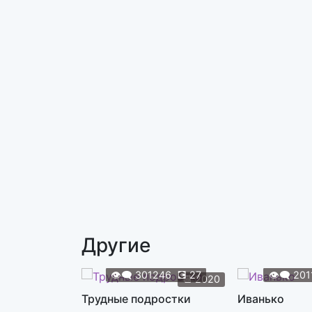
Другие
👁️‍🗨️
301246
💽
27
👁️‍🗨️
201
📆
2020
Трудные подростки
Иванько