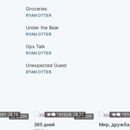
Groceries
RYAN OTTER
Under the Bear
RYAN OTTER
Ops Talk
RYAN OTTER
Unexpected Guest
RYAN OTTER
Weekend at War
RYAN OTTER
Move Out
RYAN OTTER
181
💽
16
👁️‍🗨️
191928
💽
21
👁️‍🗨️
185
📆
2020
📆
2020
Sense
365 дней
Мир, дружба
RYAN OTTER