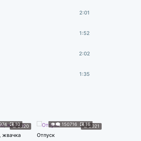
2:01
1:52
2:02
1:35
3:05
2:10
974
💽
10
👁️‍🗨️
150716
💽
16
👁️‍🗨️
119
📆
2020
📆
2021
, жвачка
Отпуск
Жуки
1:58