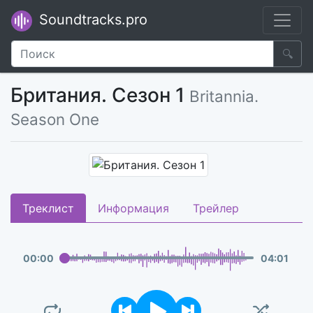
Soundtracks.pro
🔍
Британия. Сезон 1
Britannia.
Season One
Треклист
Информация
Трейлер
00
:
00
04
:
01