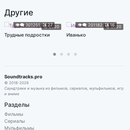
NEIL DAVIDGE
Другие
Why the F**k Am I Here
2:12
NEIL DAVIDGE
👁️‍🗨️
301251
💽
27
👁️‍🗨️
201182
💽
16
📆
2020
📆
2020
Who Wants to Go First
Трудные подростки
Иванько
4:29
NEIL DAVIDGE
On a Nice Big Stick
3:47
NEIL DAVIDGE
The Prophecy
2:28
Soundtracks.pro
NEIL DAVIDGE
© 2018-2026
Dawn of the Cantii
Саундтреки и музыка из фильмов, сериалов, мульфильмов, игр
2:37
и аниме
NEIL DAVIDGE
Разделы
Фильмы
Сериалы
Мульфильмы