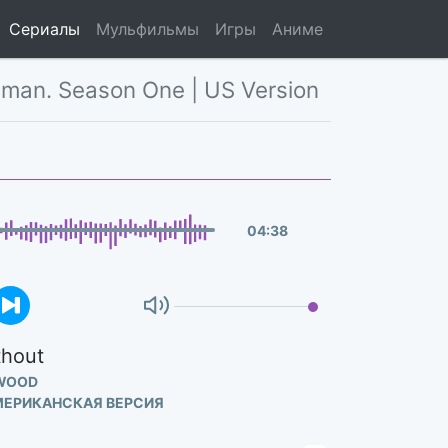
Сериалы
Мульфильмы
Игры
Аниме
man. Season One | US Version
04
:
38
thout
 WOOD
АМЕРИКАНСКАЯ ВЕРСИЯ