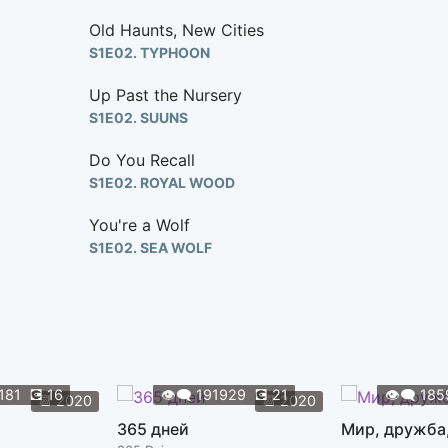
Old Haunts, New Cities
S1E02. TYPHOON
Up Past the Nursery
S1E02. SUUNS
Do You Recall
S1E02. ROYAL WOOD
You're a Wolf
S1E02. SEA WOLF
Bang
S1E02. THE PACK A.D.
Shinsy
S1E02. CATLOW
181
💽
16
👁️‍🗨️
191929
💽
21
👁️‍🗨️
185
📆
2020
📆
2020
The Ghost in You
365 дней
Мир, дружба
S1E03. THE PSYCHEDELIC FURS