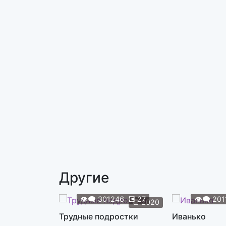
Другие
👁️‍🗨️
301246
💽
27
👁️‍🗨️
201
📆
2020
Трудные подростки
Иванько