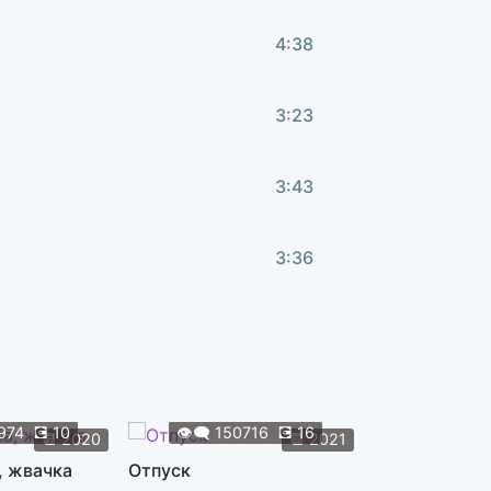
4:38
3:23
3:43
3:36
4:46
3:06
974
💽
10
👁️‍🗨️
150716
💽
16
👁️‍🗨️
119
📆
2020
📆
2021
, жвачка
Отпуск
Жуки
4:18