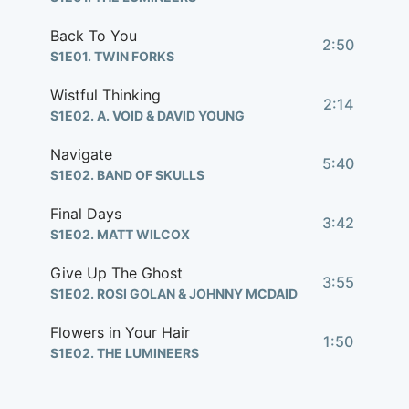
Back To You
2:50
S1E01. TWIN FORKS
Wistful Thinking
2:14
S1E02. A. VOID & DAVID YOUNG
Navigate
5:40
S1E02. BAND OF SKULLS
Final Days
3:42
S1E02. MATT WILCOX
Give Up The Ghost
3:55
S1E02. ROSI GOLAN & JOHNNY MCDAID
Flowers in Your Hair
1:50
S1E02. THE LUMINEERS
By Your Side
3:07