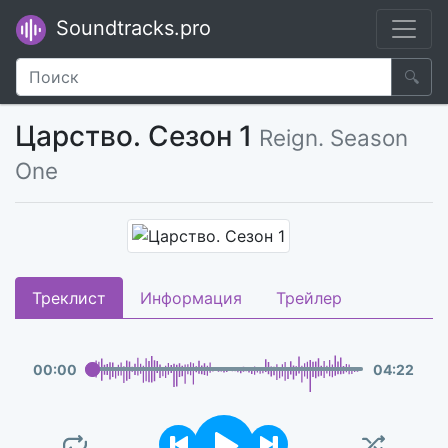
Soundtracks.pro
🔍
Царство. Сезон 1
Reign. Season
One
Треклист
Информация
Трейлер
00
:
00
04
:
22