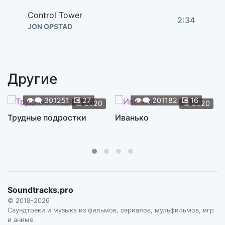
Control Tower
2:34
JON OPSTAD
Glass Cage
3:10
JON OPSTAD
Другие
Justice Park
4:20
JON OPSTAD
👁️‍🗨️
301251
💽
27
👁️‍🗨️
201182
💽
16
📆
2020
📆
2020
Трудные подростки
Иванько
Soundtracks.pro
© 2018-2026
Саундтреки и музыка из фильмов, сериалов, мульфильмов, игр
и аниме