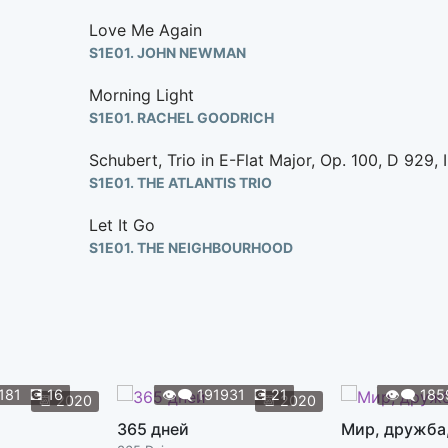
Love Me Again
S1E01. JOHN NEWMAN
Morning Light
S1E01. RACHEL GOODRICH
Schubert, Trio in E-Flat Major, Op. 100, D 929,
S1E01. THE ATLANTIS TRIO
Let It Go
S1E01. THE NEIGHBOURHOOD
Big Apple Boogaloo
S1E02. BROOKLYN FUNK ESSENTIALS
Sinner Man
S1E02. NINA SIMONE
181
💽
16
👁️‍🗨️
191931
💽
21
👁️‍🗨️
185
📆
2020
📆
2020
Sinnerman (Felix Da Housecat's Heavenly Hous
365 дней
Мир, дружба
FELIX DA HOUSECAT, S1E02. NINA SIMONE