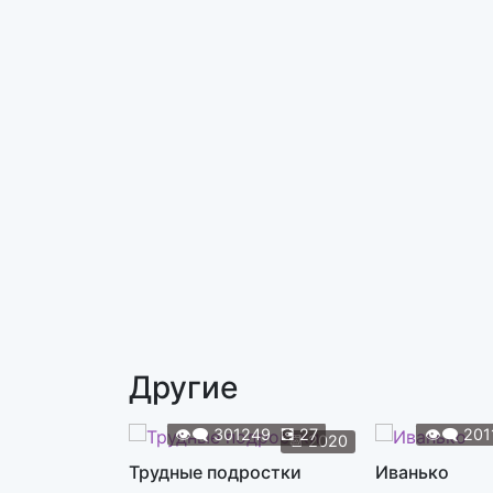
Другие
👁️‍🗨️
301249
💽
27
👁️‍🗨️
201
📆
2020
Трудные подростки
Иванько