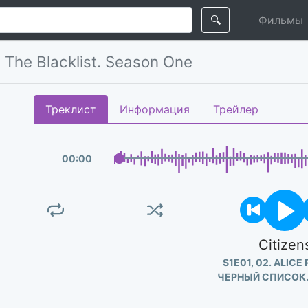
🔍
Фильмы
1
The Blacklist. Season One
Треклист
Информация
Трейлер
00
:
00
Citizen
S1E01, 02. ALICE
ЧЕРНЫЙ СПИСОК.