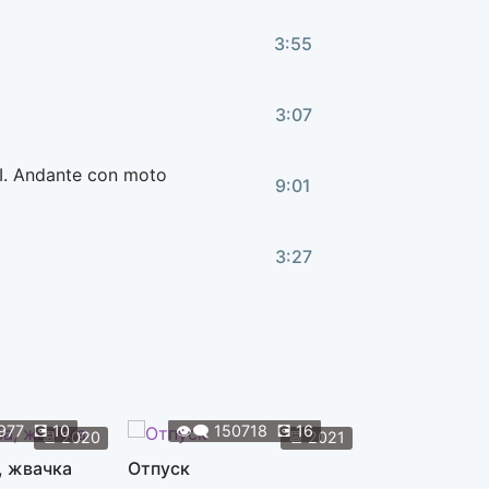
3:55
3:07
 II. Andante con moto
9:01
3:27
4:08
7:57
977
💽
10
👁️‍🗨️
150718
💽
16
👁️‍🗨️
119
📆
2020
📆
2021
e Mix)
, жвачка
Отпуск
Жуки
4:35