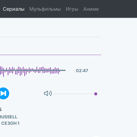
Сериалы
Мульфильмы
Игры
Аниме
02
:
47
s
 RUSSELL
 СЕЗОН 1