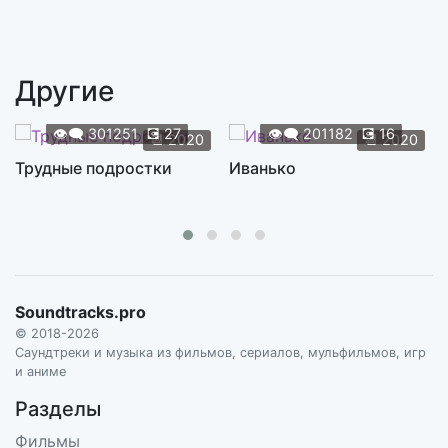
Respect
2:29
S1. ARETHA FRANKLIN
Другие
The love boat
3:00
S1. JACK JONES
👁️‍🗨️
301251
💽
27
👁️‍🗨️
201182
💽
16
📆
2020
📆
2020
Ohh Baby Baby
Трудные подростки
Иванько
3:21
S1. LINDA RONSTADT
Doo Wah Diddy
2:23
S1. MANFRED MANN
24 Knock On Wood
2:51
Soundtracks.pro
S1. OTIS REDDING
© 2018-2026
Crazy
Саундтреки и музыка из фильмов, сериалов, мульфильмов, игр
2:45
и аниме
S1. PATSY CLINE
Разделы
Lenny Welch (Since I fell for you)
2:56
Фильмы
S1. SAMPLER