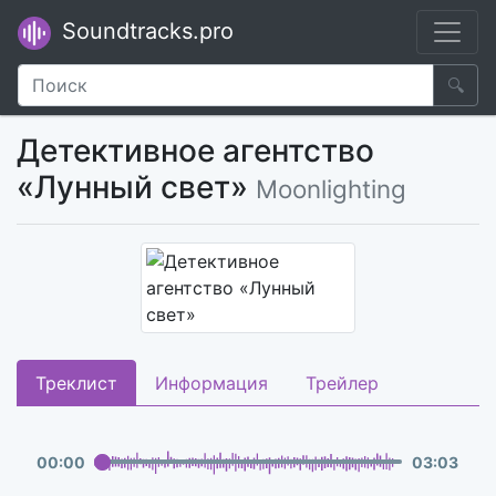
Soundtracks.pro
🔍
Детективное агентство
«Лунный свет»
Moonlighting
Треклист
Информация
Трейлер
00
:
00
03
:
03