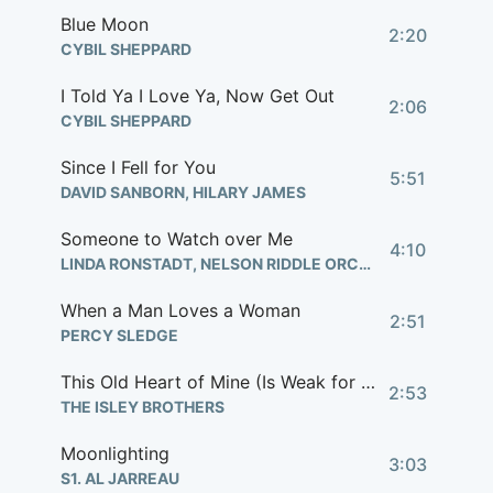
Blue Moon
2:20
CYBIL SHEPPARD
I Told Ya I Love Ya, Now Get Out
2:06
CYBIL SHEPPARD
Since I Fell for You
5:51
DAVID SANBORN, HILARY JAMES
Someone to Watch over Me
4:10
LINDA RONSTADT, NELSON RIDDLE ORCHESTRA
When a Man Loves a Woman
2:51
PERCY SLEDGE
This Old Heart of Mine (Is Weak for You)
2:53
THE ISLEY BROTHERS
Moonlighting
3:03
S1. AL JARREAU