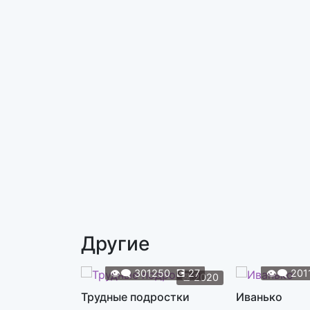
Другие
👁️‍🗨️
301250
💽
27
👁️‍🗨️
201
📆
2020
Трудные подростки
Иванько