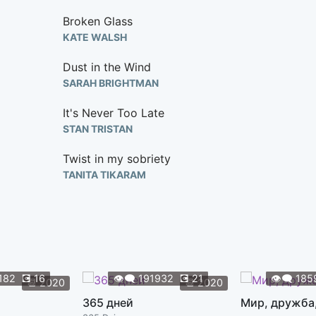
Broken Glass
KATE WALSH
Dust in the Wind
SARAH BRIGHTMAN
It's Never Too Late
STAN TRISTAN
Twist in my sobriety
TANITA TIKARAM
The Windmills of Your Mind
TINA ARENA
Песня из мультфильма
ДЕВОЧКА И ДЕЛЬФИН
182
💽
16
👁️‍🗨️
191932
💽
21
👁️‍🗨️
185
📆
2020
📆
2020
Я постелю тебе под ноги небо
365 дней
Мир, дружба
ИВАНОВ АЛЕКСАНДР