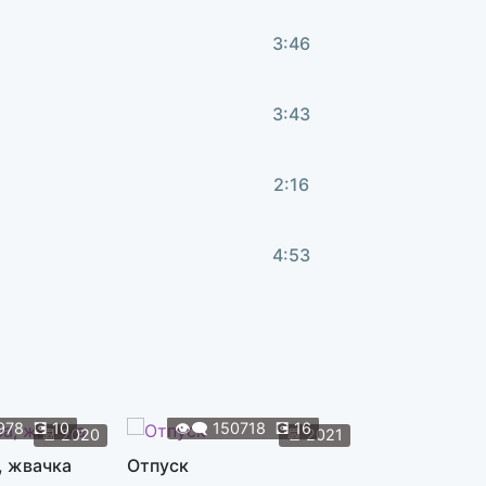
3:46
3:43
2:16
4:53
3:46
2:12
978
💽
10
👁️‍🗨️
150718
💽
16
👁️‍🗨️
119
📆
2020
📆
2021
, жвачка
Отпуск
Жуки
5:22