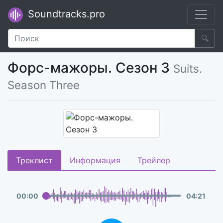
Soundtracks.pro
🔍
Форс-мажоры. Сезон 3
Suits.
Season Three
Треклист
Информация
Трейлер
00
:
00
04
:
21