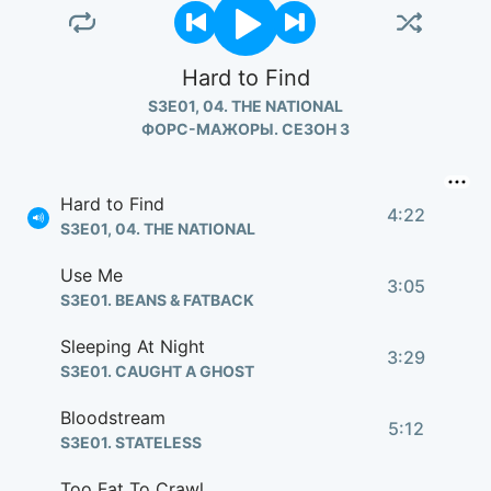
Hard to Find
S3E01, 04. THE NATIONAL
ФОРС-МАЖОРЫ. СЕЗОН 3
Hard to Find
4:22
S3E01, 04. THE NATIONAL
Use Me
3:05
S3E01. BEANS & FATBACK
Sleeping At Night
3:29
S3E01. CAUGHT A GHOST
Bloodstream
5:12
S3E01. STATELESS
Too Fat To Crawl