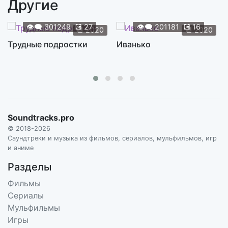
Другие
Flamenco Rojo
3:05
ROGER BELLON
👁️‍🗨️
301249
💽
27
👁️‍🗨️
201181
💽
16
📆
2020
📆
2020
God Bless
Трудные подростки
Иванько
2:13
ROGER BELLON
Hand In Hand
2:29
ROGER BELLON
Hanging Noodles
1:48
Soundtracks.pro
ROGER BELLON
© 2018-2026
He's A Star
Саундтреки и музыка из фильмов, сериалов, мульфильмов, игр
5:08
и аниме
ROGER BELLON
Разделы
Heart Come Back
2:39
Фильмы
ROGER BELLON
Сериалы
Hymn To A Time
Мульфильмы
2:32
ROGER BELLON
Игры