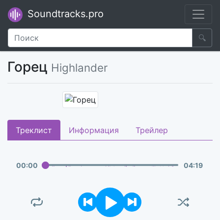
Soundtracks.pro
🔍
Горец
Highlander
Треклист
Информация
Трейлер
00
:
00
04
:
19