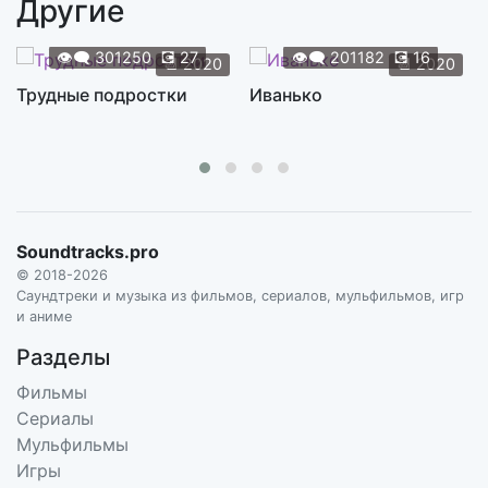
Другие
Love and Death on Observer Island
3:25
CHRIS TILTON
👁️‍🗨️
301250
💽
27
👁️‍🗨️
201182
💽
16
📆
2020
📆
2020
Love in the Time of Crossing Over
Трудные подростки
Иванько
3:10
CHRIS TILTON
Observers Everywhere Everytime
2:14
CHRIS TILTON
Olivia’s Cross to Share
0:59
Soundtracks.pro
CHRIS TILTON
© 2018-2026
Over There
Саундтреки и музыка из фильмов, сериалов, мульфильмов, игр
2:15
и аниме
CHRIS TILTON
Разделы
Quibbles and Fits
3:20
Фильмы
CHRIS TILTON
Сериалы
Red Russian Down
Мульфильмы
1:36
CHRIS TILTON
Игры